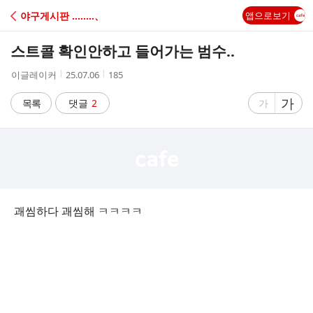
C
야구게시판 ‥‥‥‥、
앱으로보기
A
스트콜 확인안하고 들어가는 범수..
F
작
작
조
이글레이커
25.07.06
185
성
성
회
E
자
시
수
글
가
글
목록
댓글
2
가
간
자
자
크
크
기
기
크
작
게
게
괘씸하다 괘씸해 ㅋㅋㅋㅋ