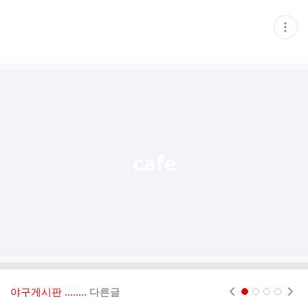
현
재
게
시
글
추
가
기
능
열
기
야구게시판 ‥‥‥..
다른글
현재페이지 1
2
3
4