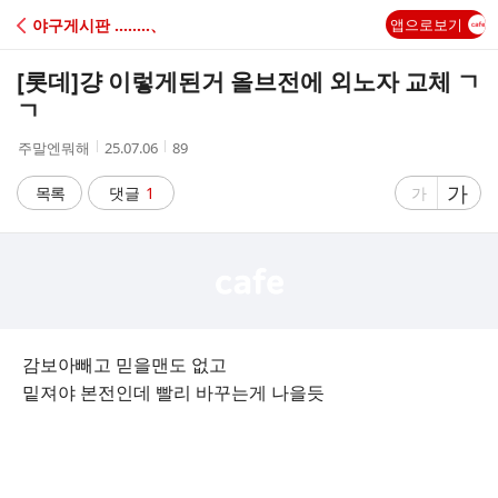
C
야구게시판 ‥‥‥‥、
앱으로보기
A
[롯데]
걍 이렇게된거 올브전에 외노자 교체 ㄱ
F
ㄱ
작
작
조
주말엔뭐해
25.07.06
89
E
성
성
회
자
시
수
글
가
글
목록
댓글
1
가
간
자
자
크
크
기
기
크
작
게
게
감보아빼고 믿을맨도 없고
밑져야 본전인데 빨리 바꾸는게 나을듯