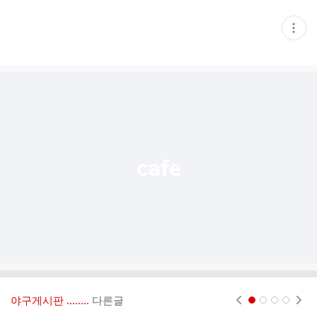
현
재
게
시
글
추
가
기
능
열
기
야구게시판 ‥‥‥..
다른글
현재페이지 1
2
3
4