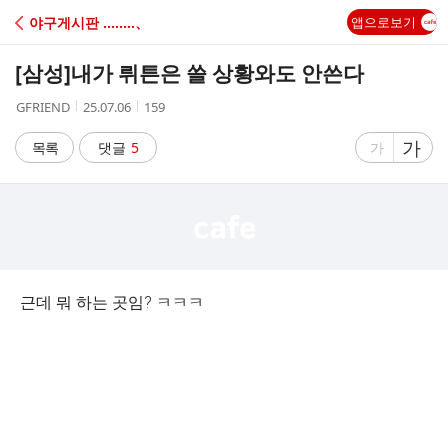
C
야구게시판 ‥‥‥‥、
앱으로보기
A
[삼성]
내가 뤼튼은 쓸 상황와도 안쓴다
F
작
작
조
GFRIEND
25.07.06
159
성
성
회
E
자
시
수
글
가
글
목록
댓글
5
가
간
자
자
크
크
기
기
크
작
게
게
근데 뭐 하는 곳임? ㅋㅋㅋ