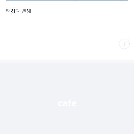
뻔하다 뻔해
현
재
게
시
글
추
가
기
능
열
기