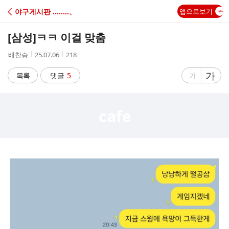
C
야구게시판 ‥‥‥‥、
앱으로보기
A
[삼성]
ㅋㅋ 이걸 맞춤
F
작
작
조
배찬승
25.07.06
218
성
성
회
E
자
시
수
글
가
글
목록
댓글
5
가
간
자
자
크
크
기
기
크
작
게
게