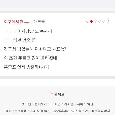
야구게시판 ‥‥‥..
다른글
현재페이지 1
2
3
4
ㅋㅋㅋㅋ 개강남 또 쿠사리
아
댓
ㅋㅋ 이걸 맞춤
(
5
)
홈
글
김규성 남았는데 뭐한다고 ㅈ표씀?
7
와 조던 우르크 많이 올라왔네
김
댓
홍종표 언제 방출하냐
(
2
)
백
글
맨위로
로그인
전체보기
PC화면
카페앱
서비스 약관
청소년보호정책
카페 이용 약관
상거래피해구제신청
개인정보처리방침