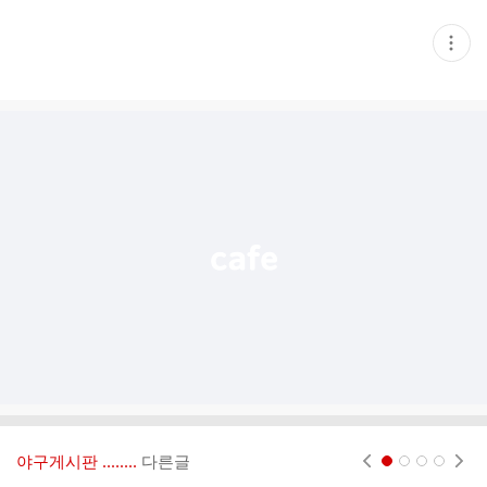
현
재
게
시
글
추
가
기
능
열
기
야구게시판 ‥‥‥..
다른글
현재페이지 1
2
3
4