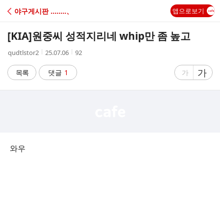
C
야구게시판 ‥‥‥‥、
앱으로보기
A
[KIA]
원중씨 성적지리네 whip만 좀 높고
F
작
작
조
qudtlstor2
25.07.06
92
성
성
회
E
자
시
수
글
가
글
목록
댓글
1
가
간
자
자
크
크
기
기
크
작
게
게
와우