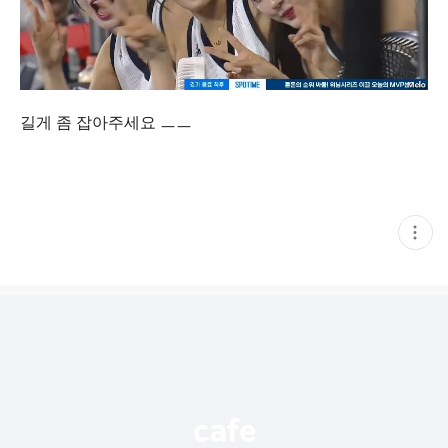
길게 좀 잡아주세요 ㅡㅡ
현
재
게
시
글
추
가
기
능
열
기