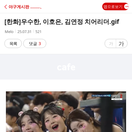
C
야구게시판 ‥‥‥‥、
앱으로보기
A
[한화]
우수한, 이호은, 김연정 치어리더.gif
F
작
작
조
Melo
25.07.31
521
성
성
회
E
자
시
수
글
가
글
목록
댓글
3
가
간
자
자
크
크
기
기
크
작
게
게