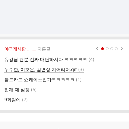
야구게시판 ‥‥‥..
다른글
현재페이지 1
2
3
4
댓
유강남 팬분 진짜 대단하시다 ㅋㅋㅋㅋㅋ
(
4
)
주
글
댓
우수한, 이호은, 김연정 치어리더.gif
(
3
)
주
글
댓
틀드카드 쇼케이스인가ㅋㅋㅋㅋㅋ
(
1
)
글
댓
현재 제 심정
(
6
)
글
댓
9회말에
(
7
)
?
글