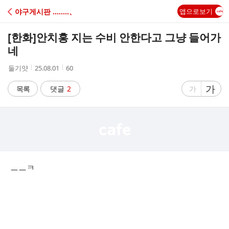
C
야구게시판 ‥‥‥‥、
앱으로보기
A
[한화]
안치홍 지는 수비 안한다고 그냥 들어가
F
네
작
작
조
둘기얏
25.08.01
60
E
성
성
회
자
시
수
글
가
글
목록
댓글
2
가
간
자
자
크
크
기
기
크
작
게
게
ㅡㅡㅋ