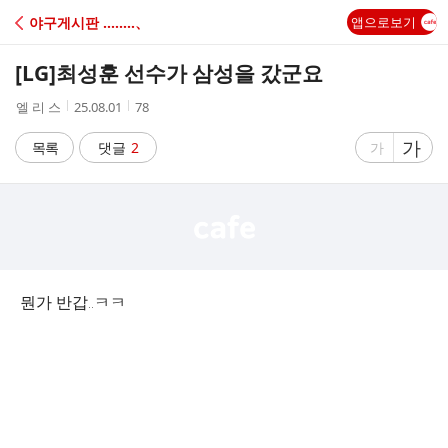
C
야구게시판 ‥‥‥‥、
앱으로보기
A
[LG]
최성훈 선수가 삼성을 갔군요
F
작
작
조
엘 리 스
25.08.01
78
성
성
회
E
자
시
수
글
가
글
목록
댓글
2
가
간
자
자
크
크
기
기
크
작
게
게
뭔가 반갑..ㅋㅋ