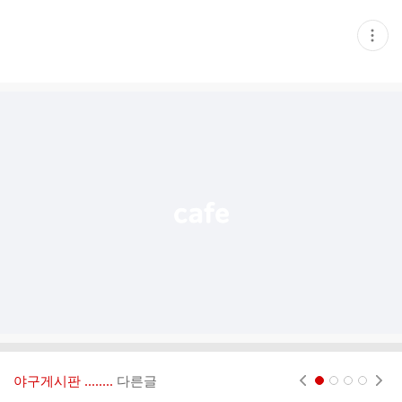
현
재
게
시
글
추
가
기
능
열
기
야구게시판 ‥‥‥..
다른글
현재페이지 1
2
3
4