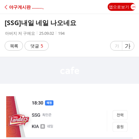
C
야구게시판 ‥‥‥‥、
앱으로보기
A
[SSG]
내일 네일 나오네요
F
작
작
조
아버지 저 구에요
25.09.02
194
성
성
회
E
자
시
수
글
가
글
목록
댓글
5
가
간
자
자
크
크
기
기
크
작
게
게