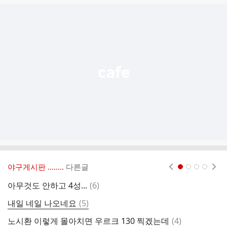
글
추
가
기
능
열
기
야구게시판 ‥‥‥..
다른글
현재페이지 1
2
3
4
댓
아무것도 안하고 4성...
(
6
)
한
글
댓
내일 네일 나오네요
(
5
)
글
댓
노시환 이렇게 몰아치면 우르크 130 찍겠는데
(
4
)
제