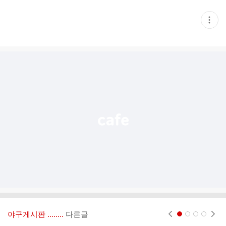
현
재
게
시
글
추
가
기
능
열
기
야구게시판 ‥‥‥..
다른글
현재페이지 1
2
3
4