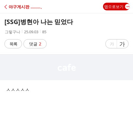
C
야구게시판 ‥‥‥‥、
앱으로보기
A
[SSG]
병현아 나는 믿었다
F
작
작
조
그렇구나
25.09.03
85
성
성
회
E
자
시
수
글
가
글
목록
댓글
2
가
간
자
자
크
크
기
기
크
작
게
게
ㅅㅅㅅㅅㅅ