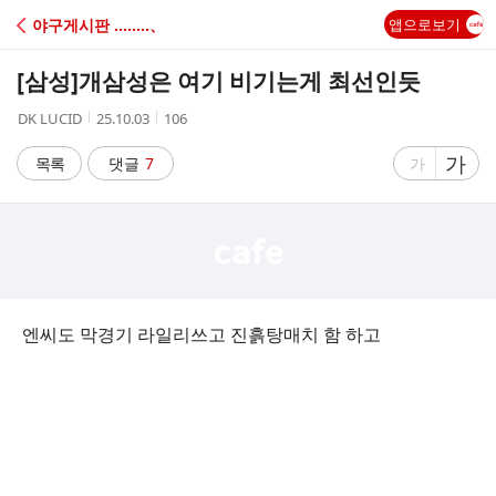
C
야구게시판 ‥‥‥‥、
앱으로보기
A
[삼성]
개삼성은 여기 비기는게 최선인듯
F
작
작
조
DK LUCID
25.10.03
106
성
성
회
E
자
시
수
글
가
글
목록
댓글
7
가
간
자
자
크
크
기
기
크
작
게
게
엔씨도 막경기 라일리쓰고 진흙탕매치 함 하고