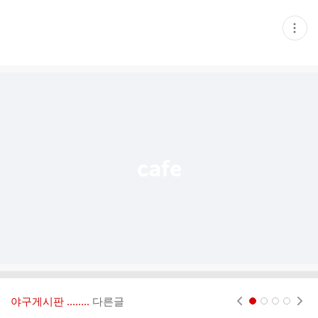
현
재
게
시
글
추
가
기
능
열
기
야구게시판 ‥‥‥..
다른글
현재페이지 1
2
3
4