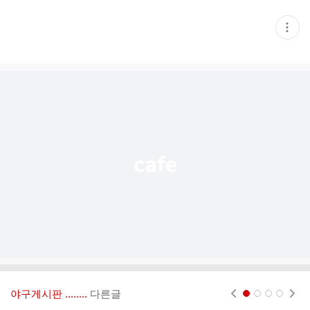
현
재
게
시
글
추
가
기
능
열
기
야구게시판 ‥‥‥..
다른글
현재페이지 1
2
3
4