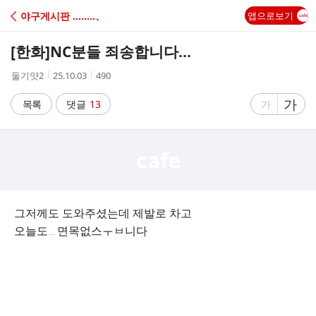
C
야구게시판 ‥‥‥‥、
앱으로보기
A
[한화]
NC분들 죄송합니다...
F
작
작
조
둘기얏2
25.10.03
490
성
성
회
E
자
시
수
글
가
글
목록
댓글
13
가
간
자
자
크
크
기
기
크
작
게
게
그저께도 도와주셨는데 제발로 차고
오늘도... 면목없스ㅜㅂ니다