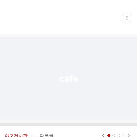
현
재
게
시
글
추
가
기
능
열
기
야구게시판 ‥‥‥..
다른글
현재페이지 1
2
3
4