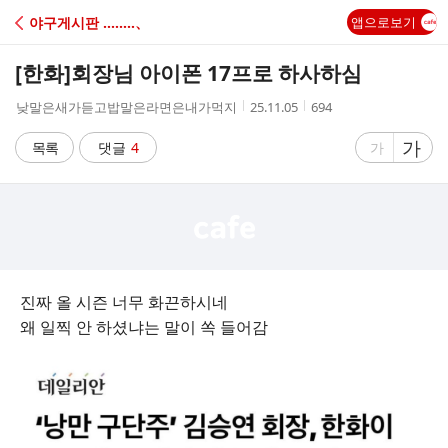
C
야구게시판 ‥‥‥‥、
앱으로보기
A
[한화]
회장님 아이폰 17프로 하사하심
F
작
작
조
낮말은새가듣고밥말은라면은내가먹지
25.11.05
694
성
성
회
E
자
시
수
글
가
글
목록
댓글
4
가
간
자
자
크
크
기
기
크
작
게
게
진짜 올 시즌 너무 화끈하시네
왜 일찍 안 하셨냐는 말이 쏙 들어감