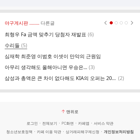
야구게시판 ‥‥‥..
다른글
현재페이지 1
2
3
4
댓
최형우 Fa 금액 맞추기 당첨자 재발표
(
6
)
생
글
댓
수리들
(
5
)
우
글
심재학 최준영 이범호 이셋이 만악의 근원임
댓
아무리 생각해도 올해아니면 우승은...
(
3
)
나
글
댓
삼성과 총액은 큰 차이 없다해도 KIA의 오퍼는 2026년보다 오히려 옵션+1년인 2027년에 더 큰 금액이 몰려있는 조건
(
2
)
내
글
맨위로
로그인
전체보기
PC화면
카페앱
서비스 약관
청소년보호정책
카페 이용 약관
상거래피해구제신청
개인정보처리방침