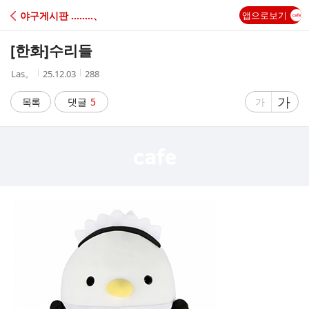
C
야구게시판 ‥‥‥‥、
앱으로보기
A
[한화]
수리들
F
작
작
조
Las。
25.12.03
288
성
성
회
E
자
시
수
글
가
글
목록
댓글
5
가
간
자
자
크
크
기
기
크
작
게
게