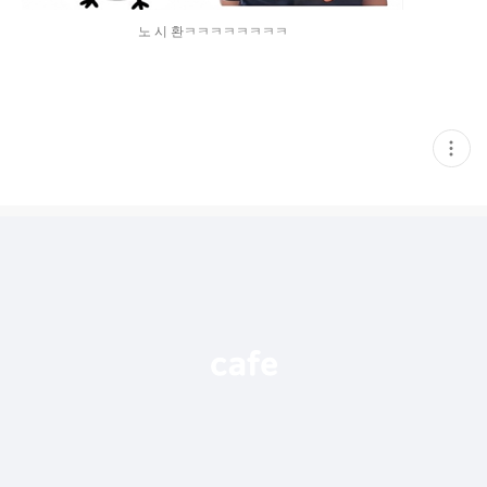
노 시 환ㅋㅋㅋㅋㅋㅋㅋㅋ
현
재
게
시
글
추
가
기
능
열
기