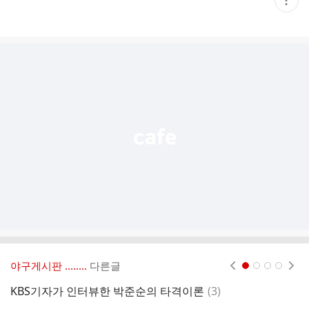
재
게
시
글
추
가
기
능
열
기
야구게시판 ‥‥‥..
다른글
현재페이지 1
2
3
4
댓
KBS기자가 인터뷰한 박준순의 타격이론
(
3
)
지
글