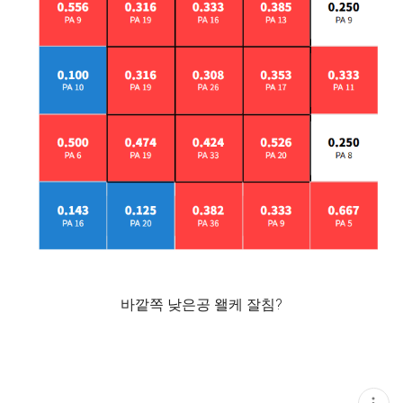
바깥쪽 낮은공 왤케 잘침?
현