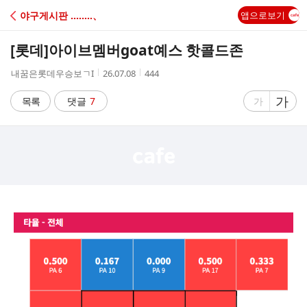
C
야구게시판 ‥‥‥‥、
앱으로보기
A
[롯데]
아이브멤버goat예스 핫콜드존
F
작
작
조
내꿈은롯데우승보ㄱI
26.07.08
444
성
성
회
E
자
시
수
글
가
글
목록
댓글
7
가
간
자
자
크
크
기
기
크
작
게
게