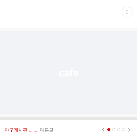
현
재
게
시
글
추
가
기
능
열
기
야구게시판 ‥‥‥..
다른글
현재페이지 1
2
3
4