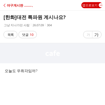
C
야구게시판 ‥‥‥‥、
앱으로보기
A
[한화]
대전 특파원 계시나요?
F
작
작
조
그냥 지나가던 사람
26.07.09
304
성
성
회
E
자
시
수
글
가
글
목록
댓글
10
가
간
자
자
크
크
기
기
크
작
게
게
오늘도 우취각임까?