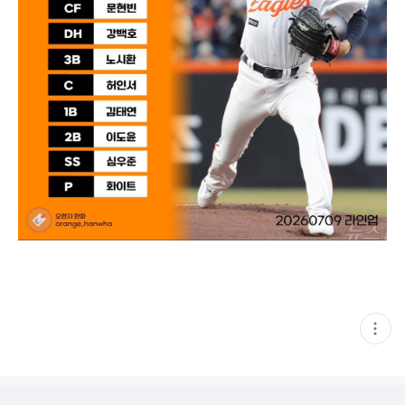
현
재
게
시
글
추