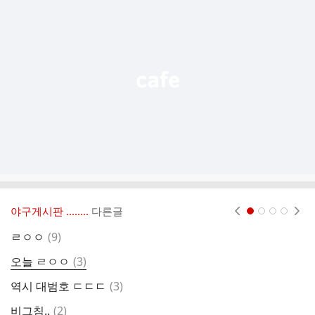
가
기
능
열
기
야구게시판 ‥‥‥..
다른글
현재페이지 1
2
3
4
댓
ㄹㅇㅇ
(
9
)
P
글
댓
오늘 ㄹㅇㅇ
(
3
)
오
글
댓
역시 대범호 ㄷㄷㄷ
(
3
)
오
글
댓
비그침..
(
2
)
라