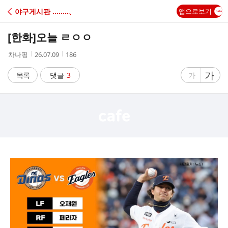
C
야구게시판 ‥‥‥‥、
앱으로보기
A
[한화]
오늘 ㄹㅇㅇ
F
작
작
조
차나핑
26.07.09
186
성
성
회
E
자
시
수
글
가
글
목록
댓글
3
가
간
자
자
크
크
기
기
크
작
게
게