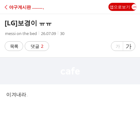
C
야구게시판 ‥‥‥‥、
앱으로보기
A
[LG]
보경이 ㅠㅠ
F
작
작
조
messi on the bed
26.07.09
30
성
성
회
E
자
시
수
글
가
글
목록
댓글
2
가
간
자
자
크
크
기
기
크
작
게
게
이겨내라..