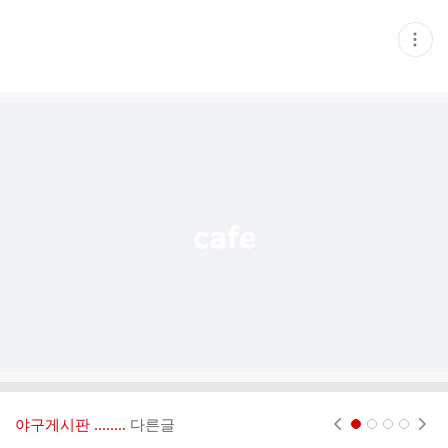
현
재
게
시
글
추
가
기
능
열
기
야구게시판 ‥‥‥..
다른글
현재페이지 1
2
3
4