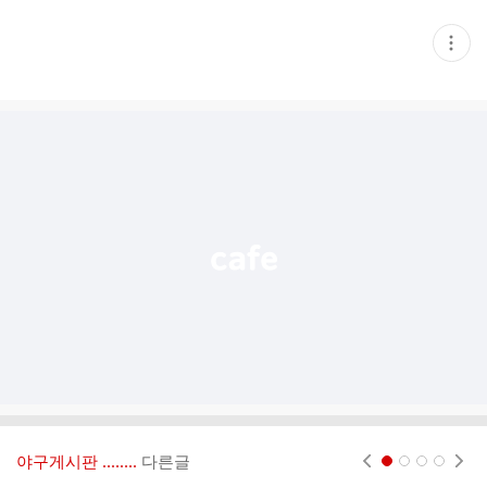
현
재
게
시
글
추
가
기
능
열
기
야구게시판 ‥‥‥..
다른글
현재페이지 1
2
3
4