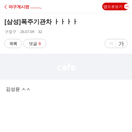
C
야구게시판 ‥‥‥‥、
앱으로보기
A
[삼성]
폭주기관차 ㅏㅏㅏㅏ
F
작
작
조
구장구
26.07.09
32
성
성
회
E
자
시
수
글
가
글
목록
댓글
6
가
간
자
자
크
크
기
기
크
작
게
게
김성윤 ㅅㅅ