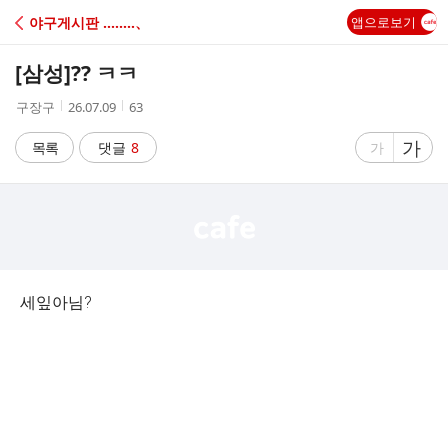
C
야구게시판 ‥‥‥‥、
앱으로보기
A
[삼성]
?? ㅋㅋ
F
작
작
조
구장구
26.07.09
63
성
성
회
E
자
시
수
글
가
글
목록
댓글
8
가
간
자
자
크
크
기
기
크
작
게
게
세잎아님?