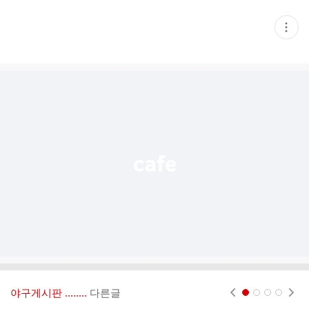
현
재
게
시
글
추
가
기
능
열
기
야구게시판 ‥‥‥..
다른글
현재페이지 1
2
3
4