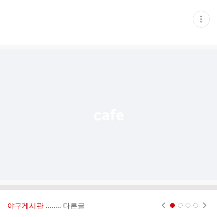
현
재
게
시
글
추
가
기
능
열
기
야구게시판 ‥‥‥..
다른글
현재페이지 1
2
3
4