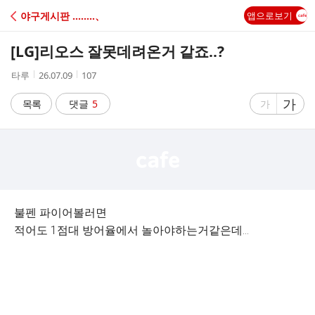
C
야구게시판 ‥‥‥‥、
앱으로보기
A
[LG]
리오스 잘못데려온거 같죠..?
F
작
작
조
타루
26.07.09
107
성
성
회
E
자
시
수
글
가
글
목록
댓글
5
가
간
자
자
크
크
기
기
크
작
게
게
불펜 파이어볼러면
적어도 1점대 방어율에서 놀아야하는거같은데...