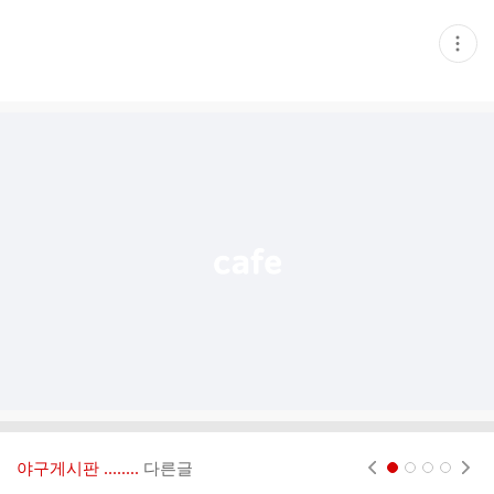
현
재
게
시
글
추
가
기
능
열
기
야구게시판 ‥‥‥..
다른글
현재페이지 1
2
3
4