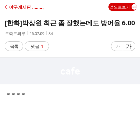
C
야구게시판 ‥‥‥‥、
앱으로보기
A
[한화]
박상원 최근 좀 잘했는데도 방어율 6.00
F
작
작
조
르롸르듸루
26.07.09
34
성
성
회
E
자
시
수
글
가
글
목록
댓글
1
가
간
자
자
크
크
기
기
크
작
게
게
ㅋㅋㅋㅋ