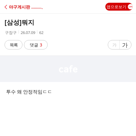
C
야구게시판 ‥‥‥‥、
앱으로보기
A
[삼성]
뭐지
F
작
작
조
구장구
26.07.09
62
성
성
회
E
자
시
수
글
가
글
목록
댓글
3
가
간
자
자
크
크
기
기
크
작
게
게
투수 왜 안정적임ㄷㄷ