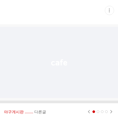
현
재
게
시
글
추
가
기
능
열
기
야구게시판 ‥‥‥..
다른글
현재페이지 1
2
3
4