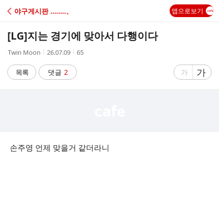
C
야구게시판 ‥‥‥‥、
앱으로보기
A
[LG]
지는 경기에 맞아서 다행이다
F
작
작
조
Twin Moon
26.07.09
65
성
성
회
E
자
시
수
글
가
글
목록
댓글
2
가
간
자
자
크
크
기
기
크
작
게
게
손주영 언제 맞을거 같더라니