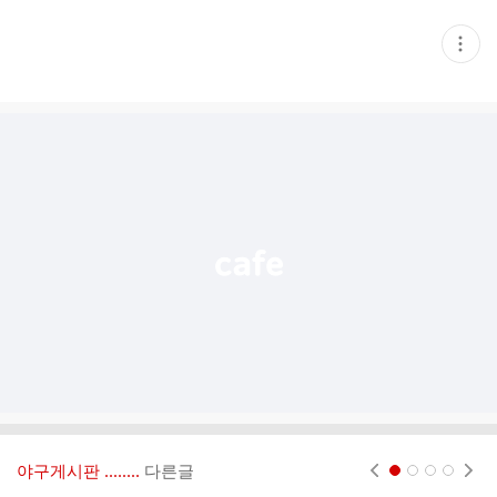
현
재
게
시
글
추
가
기
능
열
기
야구게시판 ‥‥‥..
다른글
현재페이지 1
2
3
4