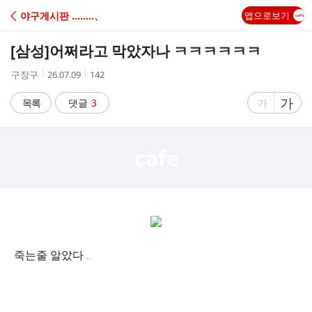
C
야구게시판 ‥‥‥‥、
앱으로보기
A
[삼성]
어쩌라고 막았자나 ㅋㅋㅋㅋㅋㅋ
F
작
작
조
구장구
26.07.09
142
성
성
회
E
자
시
수
글
가
글
목록
댓글
3
가
간
자
자
크
크
기
기
크
작
게
게
죽는줄 알았다 ..