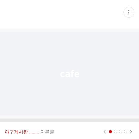
현
재
게
시
글
추
가
기
능
열
기
야구게시판 ‥‥‥..
다른글
현재페이지 1
2
3
4