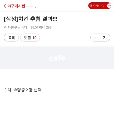
C
야구게시판 ‥‥‥‥、
앱으로보기
A
[삼성]
치킨 추첨 결과!!!
F
작
작
조
여자친구는버디
26.07.09
232
성
성
회
E
자
시
수
글
가
글
목록
댓글
10
가
간
자
자
크
크
기
기
크
작
게
게
1차 56명중 8명 선택