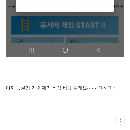
아까 댓글창 기준 제가 직접 비댓 달게요~~~ ㄱㅅㄱㅅ
현
재
게