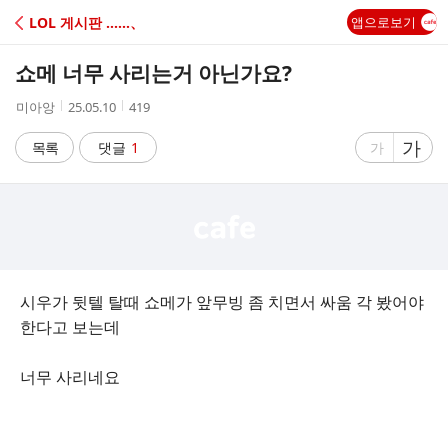
C
LOL 게시판 ‥‥‥、
앱으로보기
A
쇼메 너무 사리는거 아닌가요?
F
작
작
조
미아앙
25.05.10
419
성
성
회
E
자
시
수
글
가
글
목록
댓글
1
가
간
자
자
크
크
기
기
크
작
게
게
시우가 뒷텔 탈때 쇼메가 앞무빙 좀 치면서 싸움 각 봤어야
한다고 보는데
너무 사리네요