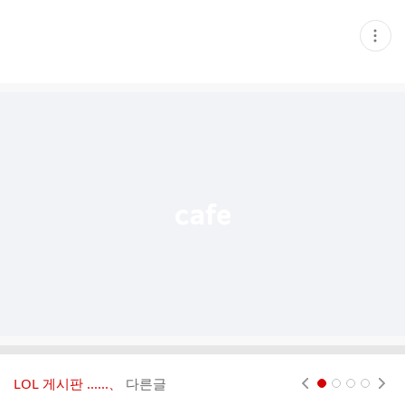
현
재
게
시
글
추
가
기
능
열
기
LOL 게시판 ‥‥‥、
다른글
현재페이지 1
2
3
4