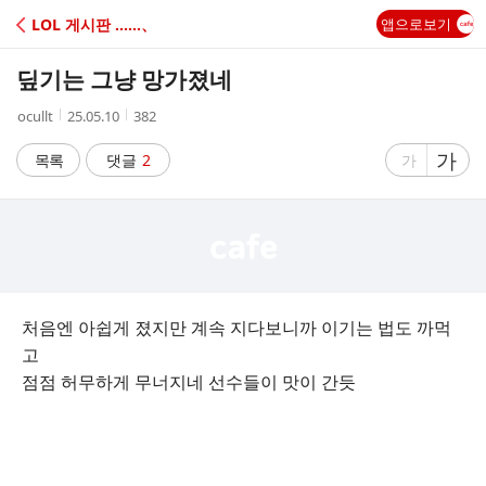
C
LOL 게시판 ‥‥‥、
앱으로보기
A
딮기는 그냥 망가졌네
F
작
작
조
ocullt
25.05.10
382
성
성
회
E
자
시
수
글
가
글
목록
댓글
2
가
간
자
자
크
크
기
기
크
작
게
게
처음엔 아쉽게 졌지만 계속 지다보니까 이기는 법도 까먹
고
점점 허무하게 무너지네 선수들이 맛이 간듯