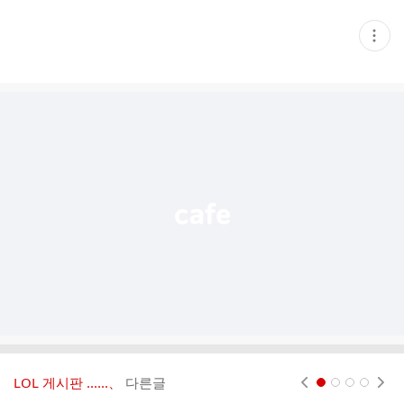
현
재
게
시
글
추
가
기
능
열
기
LOL 게시판 ‥‥‥、
다른글
현재페이지 1
2
3
4