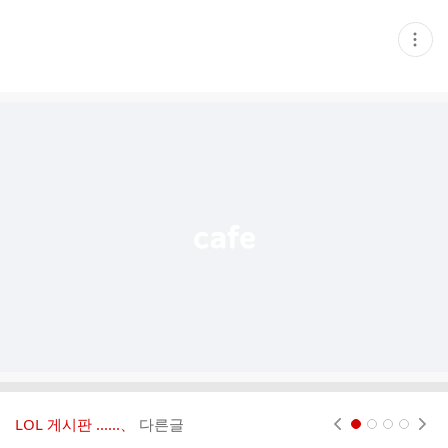
현
재
게
시
글
추
가
기
능
열
기
LOL 게시판 ‥‥‥、
다른글
현재페이지 1
2
3
4