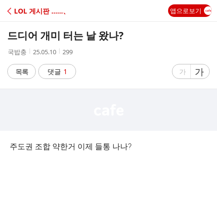
C
LOL 게시판 ‥‥‥、
앱으로보기
A
드디어 개미 터는 날 왔나?
F
작
작
조
국밥충
25.05.10
299
성
성
회
E
자
시
수
글
가
글
목록
댓글
1
가
간
자
자
크
크
기
기
크
작
게
게
주도권 조합 약한거 이제 들통 나나?