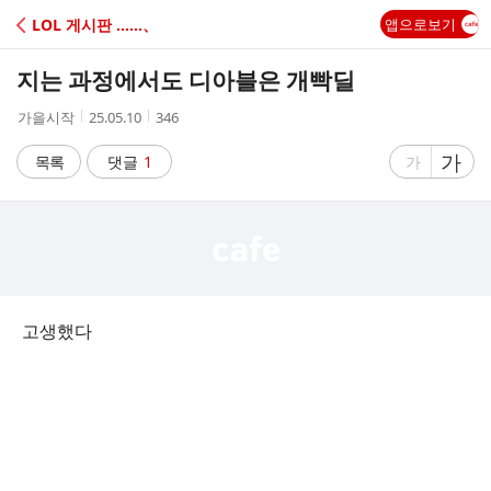
C
LOL 게시판 ‥‥‥、
앱으로보기
A
지는 과정에서도 디아블은 개빡딜
F
작
작
조
가을시작
25.05.10
346
성
성
회
E
자
시
수
글
가
글
목록
댓글
1
가
간
자
자
크
크
기
기
크
작
게
게
고생했다