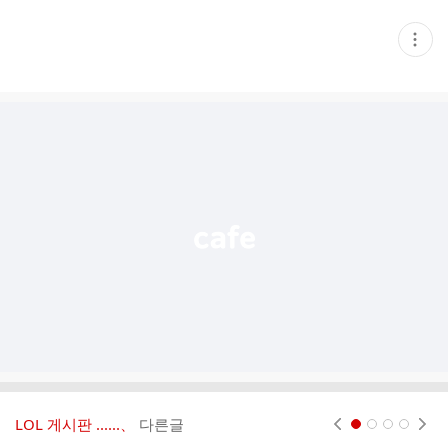
현
재
게
시
글
추
가
기
능
열
기
LOL 게시판 ‥‥‥、
다른글
현재페이지 1
2
3
4