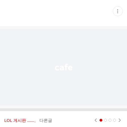
현
재
게
시
글
추
가
기
능
열
기
LOL 게시판 ‥‥‥、
다른글
현재페이지 1
2
3
4