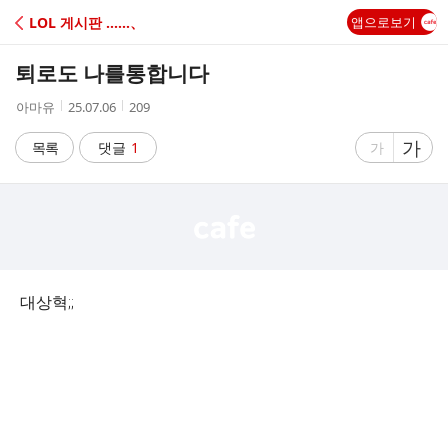
C
LOL 게시판 ‥‥‥、
앱으로보기
A
퇴로도 나를통합니다
F
작
작
조
아마유
25.07.06
209
성
성
회
E
자
시
수
글
가
글
목록
댓글
1
가
간
자
자
크
크
기
기
크
작
게
게
대상혁;;