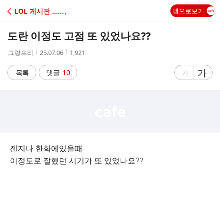
C
LOL 게시판 ‥‥‥、
앱으로보기
A
도란 이정도 고점 또 있었나요??
F
작
작
조
그랑프리
25.07.06
1,921
성
성
회
E
자
시
수
글
가
글
목록
댓글
10
가
간
자
자
크
크
기
기
크
작
게
게
젠지나 한화에있을때
이정도로 잘했던 시기가 또 있었나요??