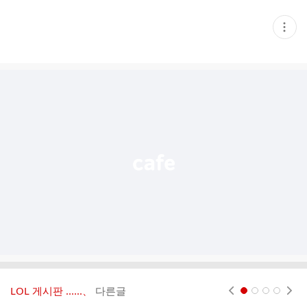
현
재
게
시
글
추
가
기
능
열
기
LOL 게시판 ‥‥‥、
다른글
현재페이지 1
2
3
4