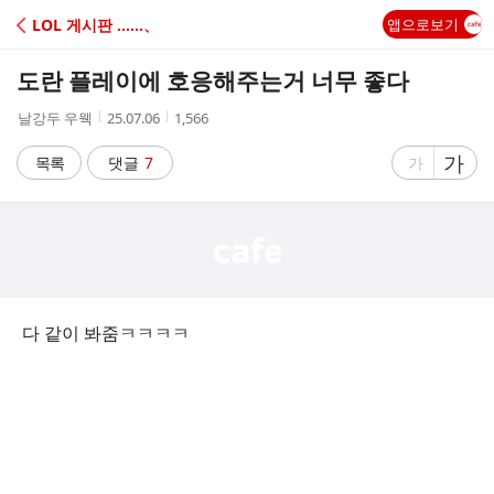
C
LOL 게시판 ‥‥‥、
앱으로보기
A
도란 플레이에 호응해주는거 너무 좋다
F
작
작
조
날강두 우웩
25.07.06
1,566
성
성
회
E
자
시
수
글
가
글
목록
댓글
7
가
간
자
자
크
크
기
기
크
작
게
게
다 같이 봐줌ㅋㅋㅋㅋ