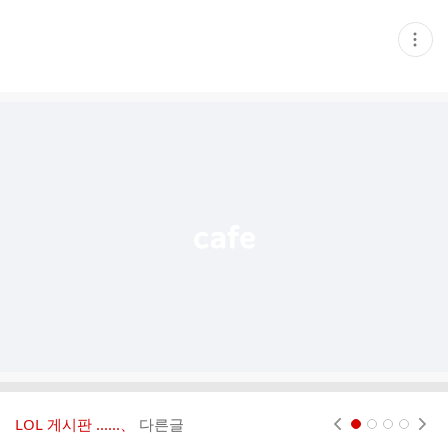
현
재
게
시
글
추
가
기
능
열
기
LOL 게시판 ‥‥‥、
다른글
현재페이지 1
2
3
4