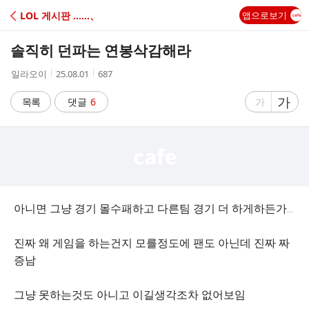
C
LOL 게시판 ‥‥‥、
앱으로보기
A
솔직히 던파는 연봉삭감해라
F
작
작
조
일라오이
25.08.01
687
성
성
회
E
자
시
수
글
가
글
목록
댓글
6
가
간
자
자
크
크
기
기
크
작
게
게
아니면 그냥 경기 몰수패하고 다른팀 경기 더 하게하든가…
진짜 왜 게임을 하는건지 모를정도에 팬도 아닌데 진짜 짜
증남
그냥 못하는것도 아니고 이길생각조차 없어보임