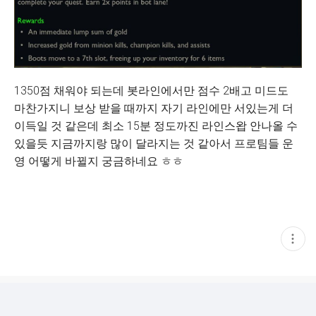
1350점 채워야 되는데 봇라인에서만 점수 2배고 미드도
마찬가지니 보상 받을 때까지 자기 라인에만 서있는게 더
이득일 것 같은데 최소 15분 정도까진 라인스왑 안나올 수
있을듯 지금까지랑 많이 달라지는 것 같아서 프로팀들 운
영 어떻게 바뀔지 궁금하네요 ㅎㅎ
현
재
게
시
글
추
가
기