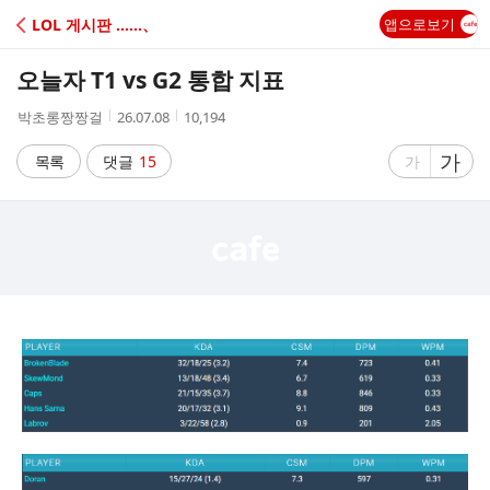
C
LOL 게시판 ‥‥‥、
앱으로보기
A
오늘자 T1 vs G2 통합 지표
F
작
작
조
박초롱짱짱걸
26.07.08
10,194
성
성
회
E
자
시
수
글
가
글
목록
댓글
15
가
간
자
자
크
크
기
기
크
작
게
게