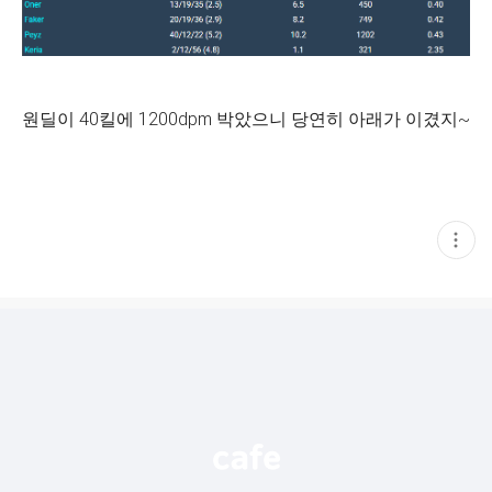
원딜이 40킬에 1200dpm 박았으니 당연히 아래가 이겼지~
현
재
게
시
글
추
가
기
능
열
기