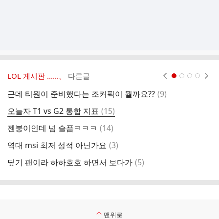
LOL 게시판 ‥‥‥、
다른글
현재페이지 1
2
3
4
댓
근데 티원이 준비했다는 조커픽이 뭘까요??
(
9
)
내
글
댓
오늘자 T1 vs G2 통합 지표
(
15
)
진
글
댓
젠붕이인데 넘 슬픔ㅋㅋㅋ
(
14
)
아
글
댓
역대 msi 최저 성적 아닌가요
(
3
)
진
글
댓
딮기 팬이라 하하호호 하면서 보다가
(
5
)
글
맨위로