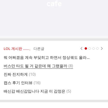
LOL 게시판 ‥‥‥、
다른글
현재페이지 1
2
3
4
뭐 어쩌겠음 계속 부딪히고 하면서 정상궤도 올라오길 바래야죠
오
댓
버스만 타도 될 거 같은데 왜 그랬을까
(
8
)
한
글
댓
진짜 진지하게
(
10
)
글
댓
캡스 후기 인터뷰
(
16
)
왜
글
댓
배신감 배신감입니다 지금 이 감정은
(
5
)
진
글