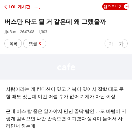
C
LOL 게시판 ‥‥‥、
앱으로보기
A
버스만 타도 될 거 같은데 왜 그랬을까
F
작
작
조
JJuBan
26.07.08
1,303
성
성
회
E
자
시
수
글
가
글
목록
댓글
8
가
간
자
자
크
크
기
기
크
작
게
게
사람이라는 게 컨디션이 있고 기복이 있어서 잘할 때도 못
할 때도 있는데 이건 어쩔 수가 없어 기계가 아닌 이상
근데 버스 탈 줄은 알아야지 만년 골딱 탑인 나도 바텀이 저
렇게 킬먹으면 나만 안죽으면 이기겠다 생각이 들어서 사
리면서 하는데