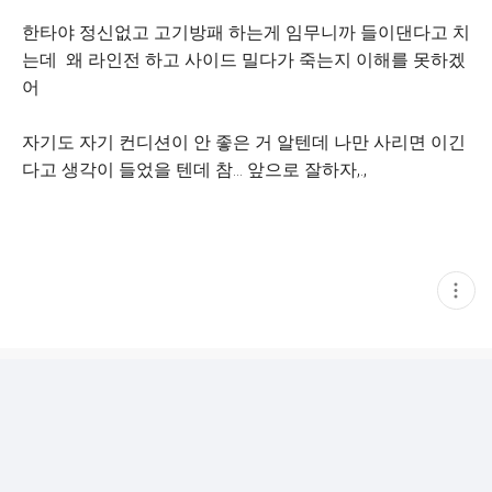
한타야 정신없고 고기방패 하는게 임무니까 들이댄다고 치
는데 왜 라인전 하고 사이드 밀다가 죽는지 이해를 못하겠
어
자기도 자기 컨디션이 안 좋은 거 알텐데 나만 사리면 이긴
다고 생각이 들었을 텐데 참... 앞으로 잘하자,.,
현
재
게
시
글
추
가
기
능
열
기