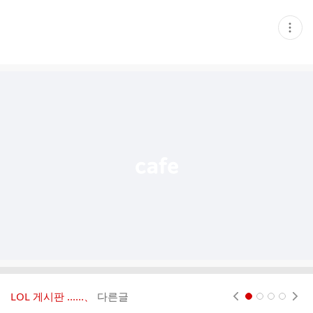
현
재
게
시
글
추
가
기
능
열
기
LOL 게시판 ‥‥‥、
다른글
현재페이지 1
2
3
4