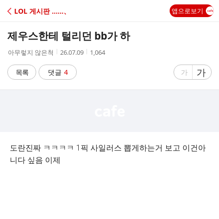
C
LOL 게시판 ‥‥‥、
앱으로보기
A
제우스한테 털리던 bb가 하
F
작
작
조
아무렇지 않은척
26.07.09
1,064
성
성
회
E
자
시
수
글
가
글
목록
댓글
4
가
간
자
자
크
크
기
기
크
작
게
게
도란진짜 ㅋㅋㅋㅋ 1픽 사일러스 뽑게하는거 보고 이건아
니다 싶음 이제