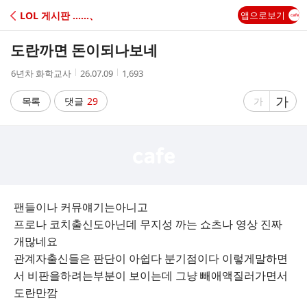
C
LOL 게시판 ‥‥‥、
앱으로보기
A
도란까면 돈이되나보네
F
작
작
조
6년차 화학교사
26.07.09
1,693
성
성
회
E
자
시
수
글
가
글
목록
댓글
29
가
간
자
자
크
크
기
기
크
작
게
게
팬들이나 커뮤얘기는아니고
프로나 코치출신도아닌데 무지성 까는 쇼츠나 영상 진짜
개많네요
관계자출신들은 판단이 아쉽다 분기점이다 이렇게말하면
서 비판을하려는부분이 보이는데 그냥 빼애액질러가면서
도란만깜