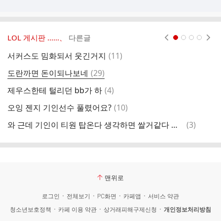
LOL 게시판 ‥‥‥、
다른글
현재페이지 1
2
3
4
댓
서커스도 밈화되서 웃긴거지
(
11
)
글
댓
도란까면 돈이되나보네
(
29
)
관
글
댓
제우스한테 털리던 bb가 하
(
4
)
t
글
댓
오잉 젠지 기인선수 풀렸어요?
(
10
)
티
글
댓
와 근데 기인이 티원 탑온다 생각하면 쌀거같다 진짜
(
3
)
걍
글
맨위로
로그인
전체보기
PC화면
카페앱
서비스 약관
청소년보호정책
카페 이용 약관
상거래피해구제신청
개인정보처리방침