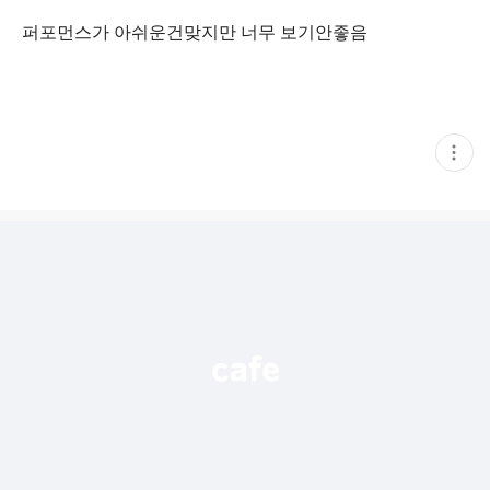
퍼포먼스가 아쉬운건맞지만 너무 보기안좋음
현
재
게
시
글
추
가
기
능
열
기