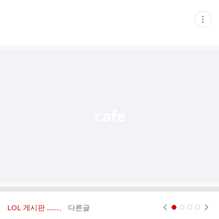
현
재
게
시
글
추
가
기
능
열
기
LOL 게시판 ‥‥‥、
다른글
현재페이지 1
2
3
4