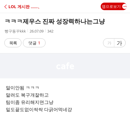
C
LOL 게시판 ‥‥‥、
앱으로보기
A
ㅋㅋㅋ제우스 진짜 성장력하나는그냥
F
작
작
조
빵구동꾸kkk
26.07.09
342
성
성
회
E
자
시
수
글
가
글
목록
댓글
1
가
간
자
자
크
크
기
기
크
작
게
게
말이안됨 ㅋㅋㅋ
말려도 복구개잘하고
팀이좀 유리해지면그냥
밑도끝도없이싹싹 다긁어먹네걍