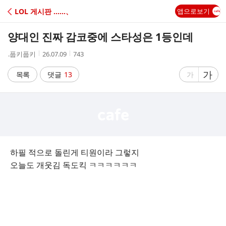
C
LOL 게시판 ‥‥‥、
앱으로보기
A
양대인 진짜 감코중에 스타성은 1등인데
F
작
작
조
.풉키풉키
26.07.09
743
성
성
회
E
자
시
수
글
가
글
목록
댓글
13
가
간
자
자
크
크
기
기
크
작
게
게
하필 적으로 돌린게 티원이라 그렇지
오늘도 개웃김 독도킥 ㅋㅋㅋㅋㅋㅋ