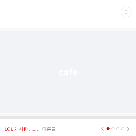
현
재
게
시
글
추
가
기
능
열
기
LOL 게시판 ‥‥‥、
다른글
현재페이지 1
2
3
4