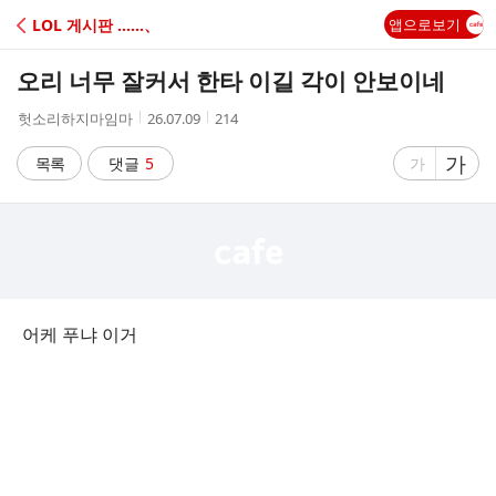
C
LOL 게시판 ‥‥‥、
앱으로보기
A
오리 너무 잘커서 한타 이길 각이 안보이네
F
작
작
조
헛소리하지마임마
26.07.09
214
성
성
회
E
자
시
수
글
가
글
목록
댓글
5
가
간
자
자
크
크
기
기
크
작
게
게
어케 푸냐 이거