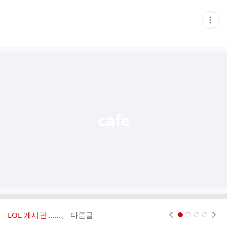
현
재
게
시
글
추
가
기
능
열
기
LOL 게시판 ‥‥‥、
다른글
현재페이지 1
2
3
4