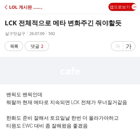
C
LOL 게시판 ‥‥‥、
앱으로보기
A
LCK 전체적으로 메타 변화주긴 줘야할듯
F
작
작
조
살구맛살구
26.07.09
592
성
성
회
E
자
시
수
글
가
글
목록
댓글
2
가
간
자
자
크
크
기
기
크
작
게
게
밴픽도 밴픽인데
뭐랄까 현재 메타로 지속되면 LCK 전체가 무너질거같음
한화도 준비 잘해서 토요일날 한번 더 올라가야하고
티원도 EWC 대비 좀 잘해왔음 좋겠음