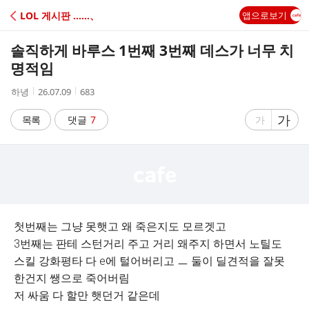
C
LOL 게시판 ‥‥‥、
앱으로보기
A
솔직하게 바루스 1번째 3번째 데스가 너무 치
F
명적임
작
작
조
하녕
26.07.09
683
E
성
성
회
자
시
수
글
가
글
목록
댓글
7
가
간
자
자
크
크
기
기
크
작
게
게
첫번째는 그냥 못햇고 왜 죽은지도 모르겟고
3번째는 판테 스턴거리 주고 거리 왜주지 하면서 노틸도
스킬 강화평타 다 e에 털어버리고 ㅡ 둘이 딜견적을 잘못
한건지 쌩으로 죽어버림
저 싸움 다 할만 햇던거 같은데