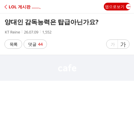
C
LOL 게시판 ‥‥‥、
앱으로보기
A
양대인 감독능력은 탑급아닌가요?
F
작
작
조
KT Reine
26.07.09
1,552
성
성
회
E
자
시
수
글
가
글
목록
댓글
44
가
간
자
자
크
크
기
기
크
작
게
게