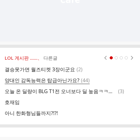
LOL 게시판 ‥‥‥、
다른글
현재페이지 1
2
3
4
댓
결승못가면 월즈티켓 3장이군요
(
2
)
b
글
댓
양대인 감독능력은 탑급아닌가요?
(
44
)
L
글
댓
오늘 온 딜량이 BLG T1전 오너보다 딜 높음ㅋㅋㅋㅋㅋㅋ
(
3
)
선
글
호재임
아니 한화형님들까지?!?!