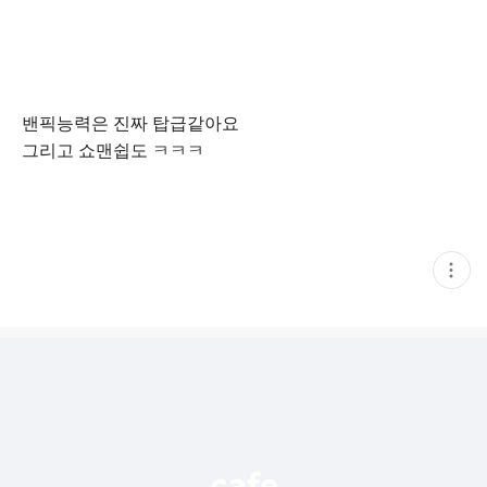
밴픽능력은 진짜 탑급같아요
그리고 쇼맨쉽도 ㅋㅋㅋ
현
재
게
시
글
추
가
기
능
열
기