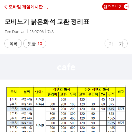
C
모바일 게임게시판 ‥、
앱으로보기
A
모비노기 붉은화석 교환 정리표
F
작
작
조
Tim Duncan
25.07.06
743
성
성
회
E
자
시
수
글
가
글
목록
댓글
10
가
간
자
자
크
크
기
기
크
작
게
게