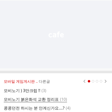
추
가
기
능
열
기
모바일 게임게시판 ..
다른글
현재페이지 1
2
3
4
댓
모비노기 ) 3만크럽 !!
(
3
)
포
글
댓
모비노기 붉은화석 교환 정리표
(
10
)
글
댓
콩콩던전 하시는 분 안계신가요....?
(
4
)
[