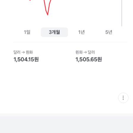
현
재
게
시
글
추
가
기