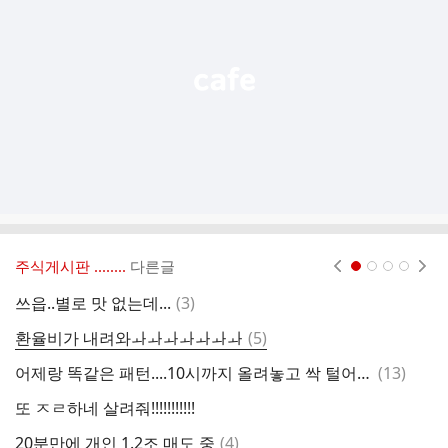
능
열
기
주식게시판 ‥‥‥..
다른글
현재페이지 1
2
3
4
댓
쓰읍..별로 맛 없는데...
(
3
)
글
댓
환율비가 내려와ㅘㅘㅘㅘㅘㅘㅘ
(
5
)
글
댓
어제랑 똑같은 패턴....10시까지 올려놓고 싹 털어먹기
(
13
)
오
글
또 ㅈㄹ하네 살려줘!!!!!!!!!!!
절
댓
20분만에 개인 1.2조 매도 중
(
4
)
실