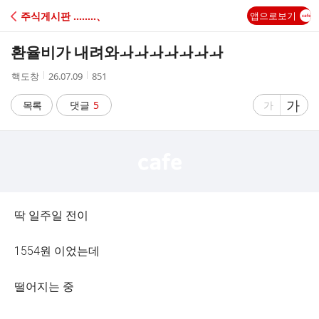
C
주식게시판 ‥‥‥‥、
앱으로보기
A
환율비가 내려와ㅘㅘㅘㅘㅘㅘㅘ
F
작
작
조
핵도창
26.07.09
851
성
성
회
E
자
시
수
글
가
글
목록
댓글
5
가
간
자
자
크
크
기
기
크
작
게
게
딱 일주일 전이
1554원 이었는데
떨어지는 중