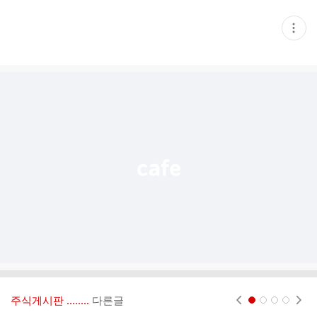
현
재
게
시
글
추
가
기
능
열
기
주식게시판 ‥‥‥..
다른글
현재페이지 1
2
3
4