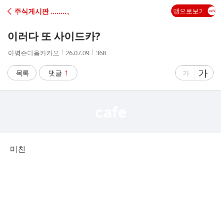
C
주식게시판 ‥‥‥‥、
앱으로보기
A
이러다 또 사이드카?
F
작
작
조
아병슨다음카카오
26.07.09
368
성
성
회
E
자
시
수
글
가
글
목록
댓글
1
가
간
자
자
크
크
기
기
크
작
게
게
미친