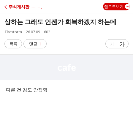
C
주식게시판 ‥‥‥‥、
앱으로보기
A
삼하는 그래도 언젠가 회복하겠지 하는데
F
작
작
조
Firestorm
26.07.09
602
성
성
회
E
자
시
수
글
가
글
목록
댓글
1
가
간
자
자
크
크
기
기
크
작
게
게
다른 건 감도 안잡힘..