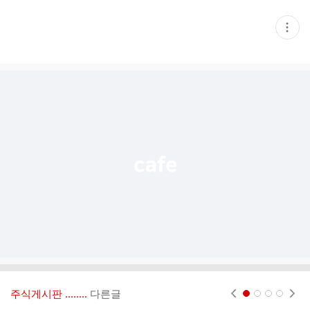
현
재
게
시
글
추
가
기
능
열
기
주식게시판 ‥‥‥..
다른글
현재페이지 1
2
3
4