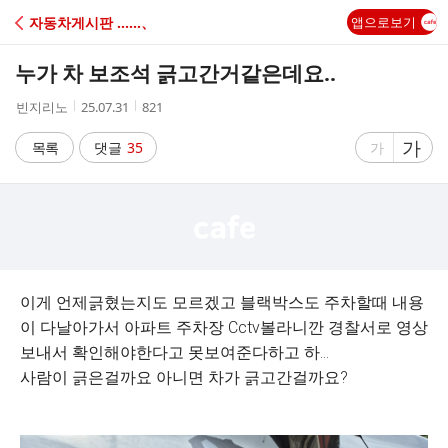
C
자동차게시판 ‥‥‥、
앱으로보기
A
누가 차 보조석 긁고간거같은데요..
F
작
작
조
빈지리노
25.07.31
821
성
성
회
E
자
시
수
글
가
글
목록
댓글
35
가
간
자
자
크
크
기
기
크
작
게
게
이게 언제긁혔는지도 모르겠고 블랙박스도 주차할때 내용
이 다날아가서 아파트 주차장 Cctv볼라니깐 경찰서로 영상
보내서 확인해야한다고 못보여준다하고 하...
사람이 긁은걸까요 아니면 차가 긁고간걸까요?